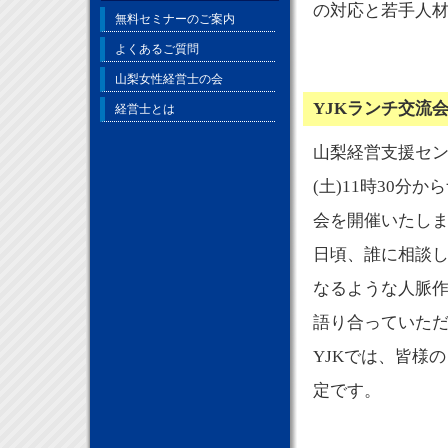
の対応と若手人
無料セミナーのご案内
よくあるご質問
山梨女性経営士の会
YJKランチ交流
経営士とは
山梨経営支援セン
(土)11時30
会を開催いたし
日頃、誰に相談
なるような人脈
語り合っていた
YJKでは、皆様
定です。