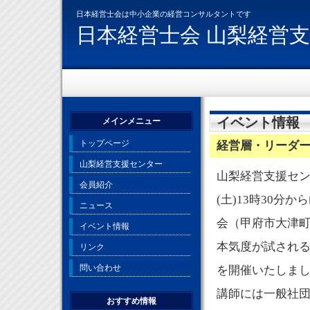
日本経営士会は中小企業の経営コンサルタントです
日本経営士会 山梨経営
イベント情報
メインメニュー
トップページ
経営層・リーダ
山梨経営支援センター
山梨経営支援セン
会員紹介
(土)13時30分
ニュース
会（甲府市大津
イベント情報
本気度が試され
リンク
問い合わせ
を開催いたしま
講師には一般社
おすすめ情報